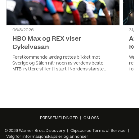
06/8/2026
31/7
HBO Max og REX viser
A2
Cykelvasan
KO
Førstkommende lørdag rettes blikket mot
Warn
Sverige og Sälen når noen av verdens beste
rett
MTB-ryttere stiller til start i Nordens største
for 
terrengsykkelritt, Cykelvasan 90. HBO Max och
prem
REX viser dame- og herrenes hovedløp.
PRESSEMELDINGER
|
OM OSS
© 2026 Warner Bros. Discovery |
Clipsource Terms of Service
|
Valg for informasjonskapsler og annonser