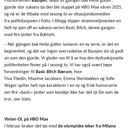
Humor
serien
Bausjen
, skapt av gjengen bak Hvite gutter,
gjorde stor suksess da den
ble sluppet på HBO Max våren 2025,
og nå er de tilbake med sesong to av situasjonskomedien
fra
poli
tistasjonen
i Follo
.
I tillegg sl
ipper strømmetjenesten en
h
elt ny
s
pin-off
av suksess-serien
Basi
c
Bitch
,
denne gangen
ærum.
med fire jenter fra B
–
Når gjengen bak Hvite gutter lansere
r
en ny serie
,
er det en
begivenhet, og d
et var ingen overraskelse at
Bausjen
slo så godt
an som den gjorde
. Vi gleder oss til å se hva den dysfunksjonelle
politienheten finner
på i sesong to. Vi har også svært høye
forventninger til
Basic
Bitch
Bærum
, hvor
Ylva
Thedin
,
Maxime
Jacobsen, Emma Steinbakken og Sofie
Wager
spiller
helt nye karakterer
i en ny og frisk humorserie
om fire
«
basic
»
jenter
som kanskje ikke har det så ille som de
tror, sier Vatn.
Vinter-OL
på HBO Max
I februar braker det løs med
de olympiske leker fra Milano