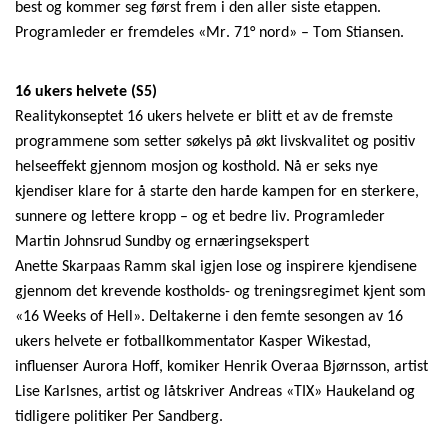
best og kommer seg først frem i den aller siste etappen.
Programleder er fremdeles «Mr. 71° nord» – Tom Stiansen.
16 ukers helvete (S5)
Realitykonseptet 16 ukers helvete er blitt et av de fremste
programmene som setter søkelys på økt livskvalitet
og pos
itiv
helseeffekt gjennom mosjon og kosthold. Nå er seks nye
kjendiser klare for å starte den harde kampen for en sterkere,
sunnere og lettere kropp – og et bedre liv. Programleder
Mart
in Joh
ns
rud Su
ndby og ernæringsekspert
Anette
Skarpaas
Ramm skal igjen lose og inspirere kjendisene
gjennom det krevende k
ostho
lds- og treningsregimet kjent som
«16
Weeks
of
Hell». Deltakerne i den femte sesongen av 16
ukers helvete er fotballkommentator Kasper
Wikestad
,
influenser Aurora Hoff, komiker Henrik
Overaa
Bjørnsson, artist
Lise Karlsnes, artist og låtskriver Andreas «TIX» Haukeland og
tidligere politiker Per Sandberg.