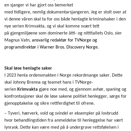
e
n sjanger vi har gjort oss bemerket
med
tidligere
,
neml
ig
dok
umentarsjangeren.
Jeg er stolt over at
vi d
e
nne våren skal ta for oss
både
henlagte kriminalsaker i den
nye serien Krimvakta, og vi skal komme
svært
tett
på
gjengmiljøene som dominerte
åtti- og
nitti
t
allets
Oslo
, sier
Magnus Vatn
,
ansvarlig redaktør for TVNorge og
programdirektør i Warner Br
os.
Disco
very
Norge.
Skal løse henlagte saker
I
2023 henla ordensmakten i Norge rekordmange saker
. D
ette
skal Johnny Brenna og teamet hans i
TVNorge-
serien
Krimvakta
gjøre noe med
, og gjennom avhør, spaning og
konfrontasjoner skal de
løse sakene politiet henlegger
, sørge for
gjenopptakelse og
sikre rettferdighet til
ofrene
.
–
Tyveri, hærverk, vold og svindel er eksempler på lovbrudd
hvor
behandlingstiden
fra anmeldelse til henleggelse har vært
lynrask
. Dette kan være med på å undergrave rettsfølelsen i