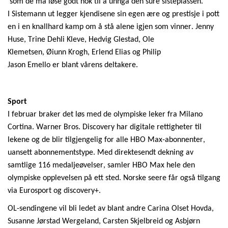
som
de
må
løse
godt
nok
til
å
unngå
den sure
sisteplassen
.
I
Sistemann
ut
legger
kjendisene
sin
egen
ære
og
prestisje
i
pott
en
i
en
knallhard
kamp
om å
stå
alene
igjen
som
vinner
. Jenny
Huse, Trine
Dehli
Kleve, Hedvig
Glestad
, Ole
Klemetsen,
Øiunn
Krogh, Erlend Elias
og
Philip
Jason
Emello
er
blant
vårens
deltakere
.
Sport
I februar braker det løs med de olympiske leker fra Milano
Cortina. Warner Bros. Discovery har digitale rettigheter til
lekene og de blir tilgjengelig for alle HBO Max-abonnenter,
uansett abonnementstype. Med direktesendt dekning av
samtlige 116 medaljeøvelser, samler HBO Max hele den
olympiske opplevelsen på ett sted. Norske seere får også tilgang
via Eurosport og discovery+.
OL-sendingene vil bli ledet av blant andre Carina Olset Hovda,
Susanne Jørstad Wergeland, Carsten Skjelbreid og Asbjørn