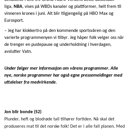
l
iga
,
NBA
,
vises på
WBDs
kanaler og plattformer
, helt frem til
vinneren krones i juni.
Alt
blir tilgjengelig
på HBO Max og
Eurosport.
–
Jeg har klokke
r
tro på den kommende
sports
våren og den
varierte programmenyen vi tilbyr.
Jeg håper folk velger oss når
de trenger en pustepause og underholdning i hverdagen,
avslutter Vatn.
Under følger mer informasjon om vårens programmer. Alle
nye, norske programmer har også egne pressemeldinger med
uttalelser fra medvirkende.
Jon blir bonde (S2)
Plunder, heft og blodrøde tall tilhører fortiden. Nå skal det
produseres mat til det norske folk! Det er i alle fall planen. Med