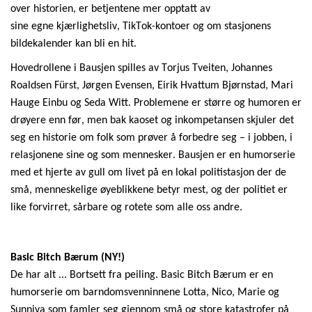
over
historien
,
er
betj
entene
mer
opptatt
av
sine
egne
kjærlighetsliv,
TikT
ok
-konto
er og om stasjonens
bildekalender kan
bli
en
hit
.
Hovedrollene i
Bausjen
spilles av Torjus Tveiten, Johannes
Roaldsen
Fürst
, Jørgen Evensen, Eirik Hvattum Bjørnstad, Mari
Hauge Einbu og
Seda
Witt. Problemene er større og humoren er
drøyere enn før, men bak kaoset og inkompetansen skjuler det
seg en historie om folk som prøver å forbedre seg
–
i jobben, i
relasjonene sine og som mennesker.
Bausjen
er en humorserie
med et hjerte av gull om livet på en lokal politistasjon der de
små, menneskelige øyeblikkene betyr mest, og der politiet er
like forvirret, sårbare og rotete som alle oss andre.
Basic
Bitch
Bærum (NY!)
De har alt ... Bortsett fra
peilin
g.
Basic
Bitch
Bærum
er en
humor
serie om b
arndomsvenninnene Lotta, Nico, Marie og
Sunniva som faml
er seg
gjennom små og store katastrofer på