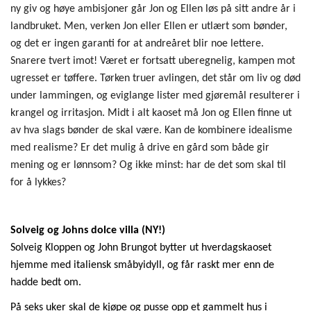
ny giv og høye ambisjoner går Jon og Ellen løs på sitt andre år i
landbruket. Men, verken Jon eller Ellen er utlært som bønder,
og det er ingen garanti for at andreåret blir noe lettere.
Snarere tvert imot! Været er fortsatt uberegnelig, kampen mot
ugresset er tøffere. Tørken truer avlingen, det står om liv og død
under lammingen, og eviglange lister med gjøremål resulterer i
krangel og irritasjon. Midt i alt kaoset må Jon og Ellen finne ut
av hva slags bønder de skal være. Kan de kombinere idealisme
med realisme? Er det mulig å drive en gård som både gir
mening og er lønnsom? Og ikke minst: har de det som skal til
for å lykkes?
Solveig og Johns dolce villa (NY!)
Solveig Kloppen og John
Brungot
bytter ut hverdagskaoset
hjemme med italiensk småbyidyll, og får raskt mer enn de
hadde bedt om.
På seks uker skal de kjøpe og pusse opp et gammelt hus i