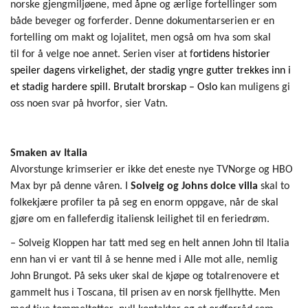
norske
gjeng
miljøene
,
med åpne og ærlige fortellinger som
både
beveger
og forferder. Denne dokumentarserien
er en
fortelling om makt og lojalitet, men også om hva som skal
til
for
å velge noe annet.
Serien viser at f
ortidens historier
speiler dagens virkelighet, der stadig yngre gutter trekkes inn i
et stadig hardere spill.
Brutalt brorska
p
–
Oslo
kan muligens
gi
oss noen svar på hvorfor, sier Vatn.
Smaken av Italia
Alvorstunge krimserier er ikke det eneste nye
T
V
Norge og HBO
Max byr på denne våren.
I
Solveig og Johns
d
olce
v
illa
skal to
folkekjære profiler ta på seg en enorm oppgave
,
når de skal
gjøre om
e
n falleferdig italiensk
leilighet til en feriedrøm.
– Solveig Kloppen har tatt med seg en helt annen John
til Italia
enn han vi er vant til å se henne med i Alle mot alle
, nemlig
John
Brungot
.
På seks uker skal de kjøpe og totalrenovere et
gammelt hus i Toscana, til prisen av en norsk fjellhytte.
Men