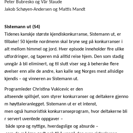
Peter
Bubresko
og Vår Staude
Jakob Schøyen-Andersen og Mattis
Mandt
Sistemann ut (S4)
Tidenes kanskje største kjendiskonkurranse, Sistemann ut, er
tilbake! 50 kjente nordmenn skal bryne seg på konkurranser i
alt mellom himmel og jord. Hver episode inneholder fire ulike
utfordringer, og taperen må alltid reise hjem. Den som stadig
unngår å bli eliminert, og til slutt viser seg å beherske flere
øvelser enn alle de andre, kan kalle seg Norges mest allsidige
kjendis – og vinneren av Sistemann ut.
Programleder
Christina
Vukicevic
er den
altseende
spillsjef
,
som
styrer
konkurranser
og
deltakere
gjenno
m
høyttaleranlegget
.
Sistemann
ut
er et
intenst
,
men
også
humoristisk
konkurranseprogram
,
hvor
deltakerne
bli
r
servert
uventede
oppgaver
–
både
sprø
og
nyttige
,
hverdagslige
og
absurde
–