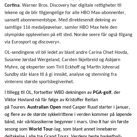
Cortina
. Warner Bros.
Discovery
har digitale rettigheter til
lekene og de blir
tilgjengelig
e
for alle HBO Max-abonnenter,
uansett abonnementstype. Med direktesendt dekning av
samtlige 116 medaljeøvelser, samler HBO Max hele den
olympiske opplevelsen på ett sted. Norske seere får også tilgang
via Eurosport
og
discovery
+
.
OL-sendingene vil bli ledet av blant andre Carina Olset
Hovda
,
Susanne Jørstad Wergeland, Carsten Skjelbreid og Asbjørn
Myhre, og eksperter som Tiril Eckhoff
og Martin Johnsrud
Sundby står klare til å gi innsikt, analyse og stemning fra
vinterens største sportsbegivenhet.
I tillegg til
OL
,
fort
setter WBD dekningen av
PGA-golf
, der
Viktor Hovland nå får følge av Kristoffer Reitan
på
Touren
.
Australian
Open
med Casper Ruud starter i januar,
og flere av de største sykkelrittene i verden kommer på løpende
bånd
,
når vårklassikerne begynner i mars. Uno-
X
har sin
første
sesong som
World Tour
-lag, som blant annet innebærer
deltakelse i alle tre Grand Tours.
V
erdens beste
basketball
-