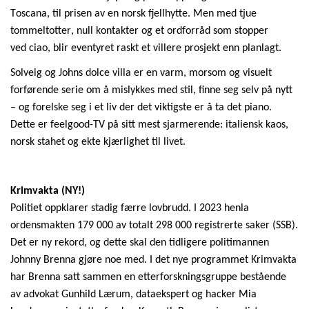
Toscana, til prisen av en norsk fjellhytte. Men med tjue
tommeltotter, null kontakter og et ordforråd som stopper
ved
ciao
, blir eventyret raskt et villere prosjekt enn planlagt.
Solveig og Johns dolce villa er en varm, morsom og visuelt
forførende serie om å mislykkes med stil, finne seg selv på nytt
– og forelske seg i et liv der det viktigste er å ta det piano.
Dette er
feelgood
-TV på sitt mest sjarmerende: italiensk kaos,
norsk stahet og ekte kjærlighet til livet.
Krimvakta (NY!)
Politiet oppklar
er stadig færre lovbrudd. I 2023 henla
ordensmakten 179 000 av totalt 298 000 registrerte saker (SSB).
Det er ny rekord, og dette skal den tidligere politimannen
Johnny Brenna gjøre noe med. I det nye programmet Krimvakta
har Brenna satt sammen en etterforskningsgruppe bestående
av advokat Gunhild Lærum, dataekspert og hacker Mia