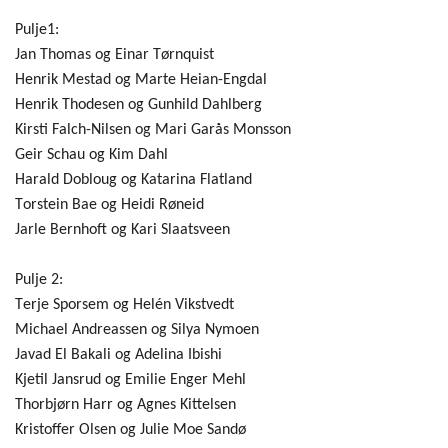
Pulje1:
Jan Thomas og Einar
Tørnquist
Henrik Mestad og Marte
Heian
-Engdal
Henrik Thodesen og Gunhild Dahlberg
Kirsti Falch-Nilsen og Mari
Garås
Monsson
Geir Schau og Kim Dahl
Harald Dobloug og Katarina Flatland
Torstein Bae og Heidi Røneid
Jarle Bernhoft og Kari Slaatsveen
Pulje 2:
Terje
Sporsem
og
Helén
Vikstvedt
Michael Andreassen og
Silya
Nymoen
Javad El
Bakali
og
Adelina
Ibishi
Kjetil Jansrud og Emilie Enger Mehl
Thorbjørn Harr og Agnes Kittelsen
Kristoffer Olsen og Julie Moe Sandø