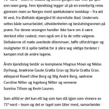
enn noen gang. Fem kjendislag legger ut på en eventyrlig reise
gjennom noen av Norges mest spektakulære landskap – fra øst
til vest, fra Østfolds skjærgård til stormfulle Stad. Underveis
settes både samarbeidet, utholdenheten og beslutningsevnen på
prøve. For denne sesongen handler ikke bare om å være
sterkest eller raskest, men også om å ta de rette valgene.
Deltakerne vil møte uventede dilemmaer, tøffe utfordringer og
muligheter til å spille taktisk for å sikre seg viktige fordeler i
kampen mot de andre lagene.
Årets kjendislag består av kompisene Magnus Moan og Niklas
Dyrhaug, brødrene Gaute Grøtta Grav og Sturla Grøtta Grav,
ekteparet
Rosell
Utne Berg
og Stig André Berg, søstrene
Caroline Nitter og Ingeborg Nitter
og
vennene
Sunniva
Tillson
og Kevin Lauren.
Som alltid er det kun ett lag som kan stå igjen som vinnere av
71° nord – team og de
t
er laget som tåler mest, samarbeider