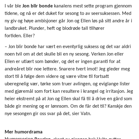
I vår ble
Jon blir bonde
kanalens mest sette program gjennom
tidene, og nå er det duket for sesong to av seersuksessen. Med
ny giv og høye ambisjoner går Jon og Ellen løs på sitt andre år i
landbruket. Plunder, heft og blodrøde tall tilhører
fortiden.
Eller?
– Jon blir bonde har vært en eventyrlig suksess og det var aldri
noen tvil om at det skulle bli en ny sesong.
V
erken Jon eller
Ellen er utlært som bønder, og det er ingen garanti for at
andreåret blir noe lettere. Snarere tvert imot!
Jeg gleder meg
stort til å følge dem videre og være vitne til
fortsatt
uberegnelig
v
ær
, t
ørke
som
truer avlingen, og eviglange lister
med gjøremål
som fort kan
resultere i krangel og irritasjon.
Jeg
heier ekstremt på at Jon og Ellen skal få til
å drive en gård som
både gir mening og er lønnsom
. Om de får det til?
Kanskje den
nye sesongen gir oss svar på det, sier Vatn.
Mer
humordrama