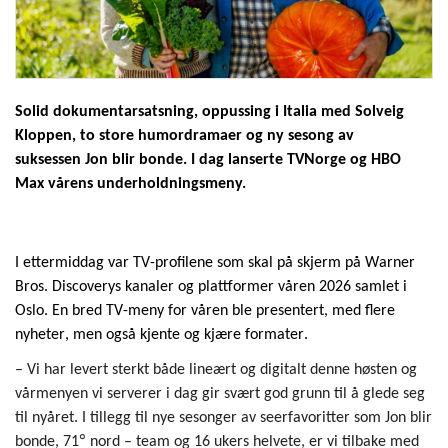
S
olid
dokumentarsatsning, oppussing
i I
t
alia
med Solveig
Kloppen
,
to store humordramaer
og ny sesong av
suksessen
Jon blir bonde
.
I dag lanserte TVNorge og HBO
Max vårens underholdningsmeny.
I ettermiddag var TV-profilene som skal på skjerm på Warner
Bros.
Discoverys
kanaler og plattformer våren 2026 samlet i
Oslo. En bred TV-meny for våren ble presentert, med flere
nyheter, men også kjente og kjære formater.
– Vi har levert sterkt både lineært og dig
i
talt denne høsten o
g
vårmenyen vi serverer i dag
gir
svært
god grunn til å glede seg
til nyåret.
I tillegg til nye sesonger av
seerfavoritter som Jon blir
°
bonde
,
71
nord
–
team
og 16 ukers helvete,
er vi tilbake med