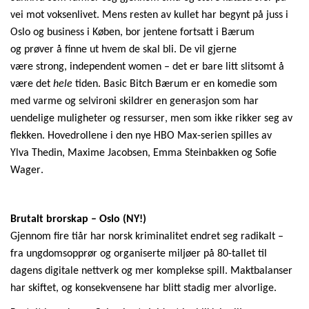
vei mot voksenlivet. Mens resten av kullet har begynt på juss i
Oslo og business i
Køben
,
bor jen
tene fortsatt i Bærum
og
prøve
r å finne ut hvem
de s
kal bli. De vil gjerne
være
strong
,
independent
women
– det er bare litt slitsomt å
være det
hele
tiden.
Basic
Bitch
Bærum
er en komedie som
med varme og selvironi skildrer en generasjon som har
uendelige muligheter og ressurser, men som ikke rikker seg av
flekken. Hovedrollene i den nye HBO Max-serien spilles av
Ylva
Thedin
,
Maxime
Jacobsen, Emma Steinbakken og Sofie
Wager.
Brutalt brorskap
– Oslo (NY!)
Gjennom fire tiår har norsk kriminalitet endret seg radikalt –
fra ungdomsopp
rør og
organiserte miljøer på 80-tallet til
dagens digitale nettverk og mer komplekse spill. Maktbalanser
har skiftet, og konsekvensene har blitt stadig mer alvorlige.