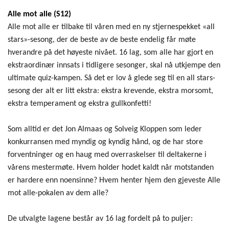
Alle mot alle (S12)
Alle mot alle er tilbake til våren med en ny stjernespekket «all
stars»-sesong, der de beste av de beste endelig får møte
hverandre på det høyeste nivået. 16 lag, som alle har gjort en
ekstraordinær innsats i tidligere sesonger, skal nå utkjempe den
ultimate quiz-kampen. Så det er lov å glede seg til en all stars-
sesong der alt er litt ekstra: ekstra krevende, ekstra morsomt,
ekstra temperament og ekstra gullkonfetti!
Som alltid er det Jon Almaas og Solveig Kloppen som leder
konkurransen med myndig og kyndig hånd, og de har store
forventninger og en haug med overraskelser til deltakerne i
vårens mestermøte. Hvem holder hodet kaldt når motstanden
er hardere enn noensinne? Hvem henter hjem den gjeveste Alle
mot alle-pokalen av dem alle?
De utvalgte lagene består av 16 lag fordelt på to puljer: