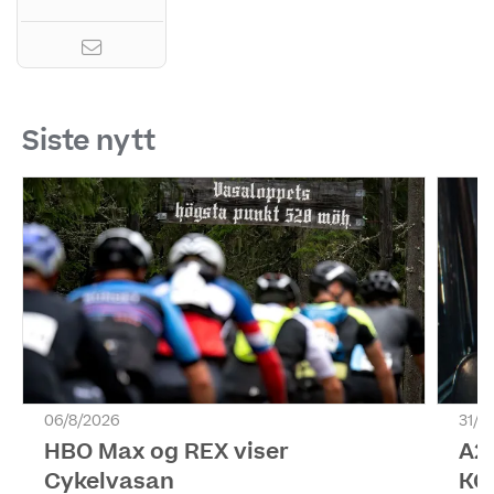
Siste nytt
06/8/2026
31/7
HBO Max og REX viser
A2
Cykelvasan
KO