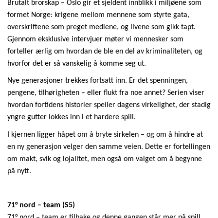
Brutalt brorskap
– Oslo gir et sjeldent innblikk i miljøene som
formet Norge: krigene mellom mennene som styrte gata,
overskriftene som preget mediene, og livene som gikk tapt.
Gjennom eksklusive intervjuer møter vi mennesker som
forteller ærlig om hvordan de ble en del av kriminaliteten
,
og
hvorfor det er så vanskelig å komme seg ut.
Nye generasjoner trekkes fortsatt inn. Er det spenningen,
pengene, tilhørigheten – eller flukt fra noe annet? Serien viser
hvordan fortidens historier speiler dagens virkelighet, der stadig
yngre gutter lokkes inn i et hardere spill.
I kjernen ligger håpet om å bryte sirkelen – og om å hindre at
en ny generasjon velger den samme veien. Dette er fortellingen
om makt, svik og lojalitet, men også om valget om å begynne
på nytt.
71° nord – team (S5)
71° nord – team er tilbake og denne gangen står mer på spill