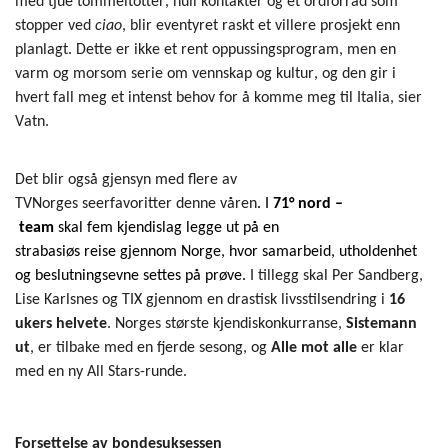
med
tjue tommeltotter, null kontakter og et ordforråd som
stopper ved
cia
o
, blir even
tyret raskt et villere prosjekt enn
planlagt.
Dette er ikke et rent oppussingsprogram, men en
varm
og morsom
serie
om vennskap
og
kultur
, og den gir i
hvert fall meg et intenst behov for å komme meg til Italia, sier
Vatn.
Det blir også gjensyn med flere av
TVNorges
seerfavoritter
denne våren
.
I
71
°
nord
–
t
e
am
skal
fem kjendislag legge ut på en
strabasiø
s
reise
gjennom Norge, hvor sam
arbeid, utholdenhet
og beslutningsevne settes på prøve
.
I tillegg skal Per Sandberg,
Lise Karlsnes
og TIX gjennom
en drastisk livsstilsendring i
1
6
ukers helvete
.
Norges største kjendiskonkurranse,
Sistemann
ut
,
er tilbake
med en fjerde sesong, og
Alle mot alle
er klar
med en ny All Stars-runde.
Forsettelse av
bondesuksessen