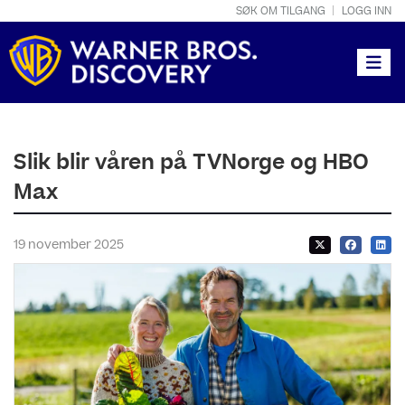
SØK OM TILGANG
LOGG INN
Toggle
Slik blir våren på TVNorge og HBO
Max
19 november 2025