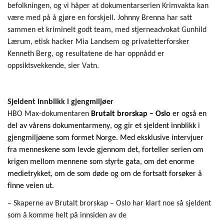
befolkningen, og vi håper
at
dokumentarserien
Krimvakta kan
være med på å gjøre en forskjell. Johnny Brenna har satt
sammen et kriminelt godt team, med stjerneadvokat Gunhild
Lærum, etisk hacker Mia Landsem og privatetterforsker
Kenneth Berg
, og resultatene de har oppnådd er
oppsiktsvekkende, sier Vatn.
Sjeldent innblikk i gjengmiljøer
HBO Max-dokumentaren
B
rutalt brorskap
–
Oslo
er også en
del av vårens dokumentarmeny
, og
gir et sjeldent innblikk i
gjengmiljøene
som formet Norge. Med eksklusive intervjuer
fra
mennesk
ene som levde gjennom det
,
forteller serien om
krigen mellom mennene som styrte gata, om det enorme
medietrykket, om de som
d
øde
og om de fortsatt forsøker å
finne veien ut.
–
Skaperne av
Brutalt brorskap
–
Oslo
har k
lart noe så sjeldent
som å komme
helt
på innsiden
av de