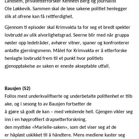
Landsem, privatetterforsker Kenneth Berg og journalist
Ole
Løkkevik
. Sammen skal de løse sakene politiet henlegger
slik at ofrene kan få rettferdighet.
Gjennom ti episoder skal Krimvakta ta for seg et bredt spekter
lovbrudd av ulik alvorlighetsgrad. Seerne blir med når gruppa
nøster opp ledetråder, avhører vitner, spaner og konfronterer
antatte gjerningsmenn. Målet for Krimvakta er å etterforske
henlagte lovbrudd frem til et punkt hvor politiets
gjenopptakelse av saken er eneste akseptable utfall.
Bausjen
(S2)
Follos
mest
underkvalifiserte
og
underbetalte
politienhet
er
tilb
ake
,
og
i
sesong
to av
Bausjen
fortsetter
de
å
gjøre
så
godt
de
kan
– med
vekslende
hell.
Gjengen
vikler
seg
inn
i
en
høyprofilert
drapsetterforskning
,
den
mystiske
«Marielle-
saken
»,
som
det
viser
seg at de
er
håpløst
uskikket
til
å
håndtere
.
Mens
mediene
kaster
seg