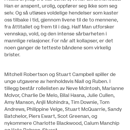
Han er anspent, urolig, oppfører seg ikke som seg
selv. Og så utløses voldelige hendelser som kaster
oss tilbake i tid, gjennom livene til de to mennene,
fra åttitallet og frem til i dag. Half Man utforsker
vennskap, vold, og den intense sårbarheten i
mannlige relasjoner. For når alt kollapser, er det
noen ganger de tetteste båndene som virkelig
brister.
Mitchell Robertson og Stuart Campbell spiller de
unge utgavene av henholdsvis Niall og Ruben. I
tillegg består rollelisten av Neve McIntosh, Marianne
McIvor, Charlie De Melo, Bilal Hasna, Julie Cullen,
Amy Manson, Anjli Mohindra, Tim Downie, Tom
Andrews, Philippine Velge, Stuart McQuarrie, Sandy
Batchelor, Piers Ewart, Scot Greenan, og
nykommere Charlotte Blackwood, Calum Manchip