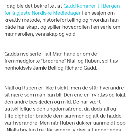
I dag ble det bekreftet at
Gadd kommer til Bergen
for å gjeste Nordiske Mediedager
i en sesjon om
kreativ metode, historiefortelling og hvordan han
både har skapt og spiller hovedrollen i en serie om
mannsrollen, vennskap og vold.
Gadds nye serie Half Man handler om de
fremmedgjorte "brødrene" Niall og Ruben, spilt av
henholdsvis
Jamie Bell
og Richard Gadd.
Niall og Ruben er ikke i slekt, men de står hverandre
så nære som man kan bli. Den ene er fryktløs og lojal,
den andre beskjeden og mild. De har vært
uatskillelige siden ungdomsårene, da dødsfall og
tilfeldigheter brakde dem sammen og alt de hadde
var hverandre. Men når Ruben dukker uanmeldt opp
i Nialls bryllup tre tiår senere, virker alt annerledes.