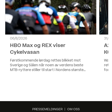
06/8/2026
31/7
HBO Max og REX viser
A2
Cykelvasan
KO
Førstkommende lørdag rettes blikket mot
Warn
Sverige og Sälen når noen av verdens beste
rett
MTB-ryttere stiller til start i Nordens største
for 
terrengsykkelritt, Cykelvasan 90. HBO Max och
prem
REX viser dame- og herrenes hovedløp.
PRESSEMELDINGER
|
OM OSS