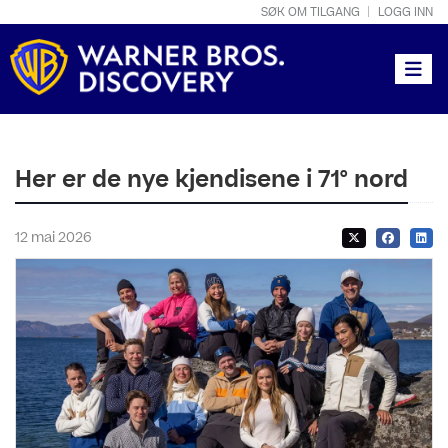
SØK OM TILGANG
LOGG INN
Toggle
Her er de nye kjendisene i 71° nord
12 mai 2026