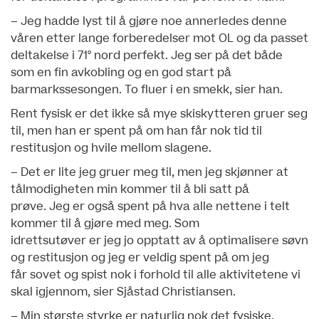
– Jeg hadde lyst til å gjøre noe annerledes denne
våren etter lange forberedelser mot OL og da passet
deltakelse i 71° nord perfekt. Jeg ser på det både
som en fin avkobling og en god start på
barmarkssesongen. To fluer i en smekk, sier han.
Rent fysisk er det ikke så mye skiskytteren gruer seg
til, men han er spent på om han får nok tid til
restitusjon og hvile mellom slagene.
– Det er lite jeg gruer meg til, men jeg skjønner at
tålmodigheten min kommer til å bli satt på
prøve. Jeg er også spent på hva alle nettene i telt
kommer til å gjøre med meg. Som
idrettsutøver er jeg jo opptatt av å optimalisere søvn
og restitusjon og jeg er veldig spent på om jeg
får sovet og spist nok i forhold til alle aktivitetene vi
skal igjennom, sier Sjåstad Christiansen.
– Min største styrke er naturlig nok det fysiske,