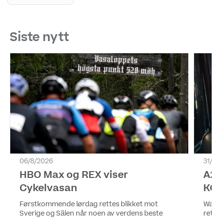
Siste nytt
06/8/2026
31/7
HBO Max og REX viser
A2
Cykelvasan
KO
Førstkommende lørdag rettes blikket mot
Warn
Sverige og Sälen når noen av verdens beste
rett